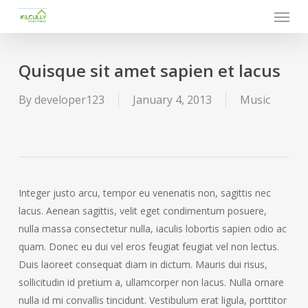
Menu
Skip
to
main
content
Quisque sit amet sapien et lacus
By
developer123
January 4, 2013
Music
Integer justo arcu, tempor eu venenatis non, sagittis nec
lacus. Aenean sagittis, velit eget condimentum posuere,
nulla massa consectetur nulla, iaculis lobortis sapien odio ac
quam. Donec eu dui vel eros feugiat feugiat vel non lectus.
Duis laoreet consequat diam in dictum. Mauris dui risus,
sollicitudin id pretium a, ullamcorper non lacus.
Nulla ornare
nulla id mi convallis tincidunt. Vestibulum erat ligula, porttitor