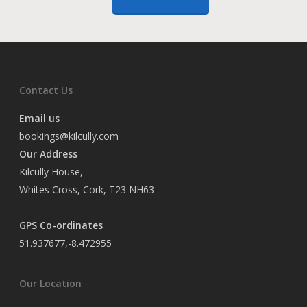
Contact Us
Email us
bookings@kilcully.com
Our Address
Kilcully House,
Whites Cross, Cork, T23 NH63
GPS Co-ordinates
51.937677,-8.472955
Our Location