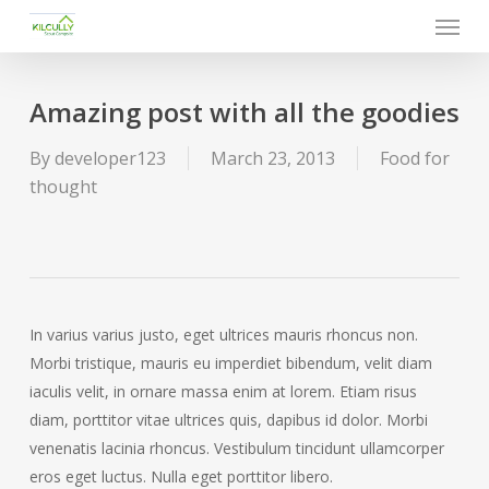
Menu
Skip
to
main
content
Amazing post with all the goodies
By
developer123
March 23, 2013
Food for
thought
In varius varius justo, eget ultrices mauris rhoncus non.
Morbi tristique, mauris eu imperdiet bibendum, velit diam
iaculis velit, in ornare massa enim at lorem. Etiam risus
diam, porttitor vitae ultrices quis, dapibus id dolor. Morbi
venenatis lacinia rhoncus. Vestibulum tincidunt ullamcorper
eros eget luctus. Nulla eget porttitor libero.