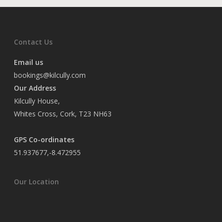
Contact Us
Email us
bookings@kilcully.com
Our Address
Kilcully House,
Whites Cross, Cork, T23 NH63
GPS Co-ordinates
51.937677,-8.472955
Our Location